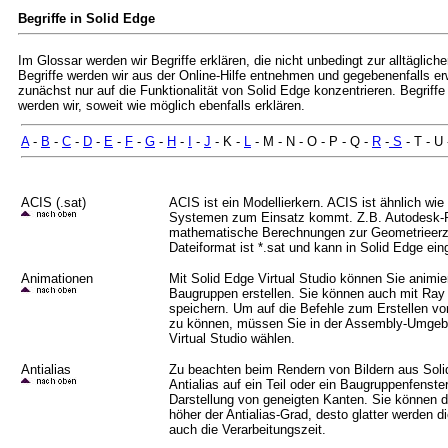
Begriffe in Solid Edge
Im Glossar werden wir Begriffe erklären, die nicht unbedingt zur alltäglich
Begriffe werden wir aus der Online-Hilfe entnehmen und gegebenenfalls erw
zunächst nur auf die Funktionalität von Solid Edge konzentrieren. Begrif
werden wir, soweit wie möglich ebenfalls erklären.
A
-
B
-
C
-
D
-
E
-
F
-
G
-
H
-
I
-
J
- K -
L
- M - N - O - P - Q -
R
-
S
- T - U 
ACIS (.sat)
ACIS ist ein Modellierkern. ACIS ist ähnlich wi
Systemen zum Einsatz kommt. Z.B. Autodesk-
mathematische Berechnungen zur Geometrieerz
Dateiformat ist *.sat und kann in Solid Edge ei
Animationen
Mit Solid Edge Virtual Studio können Sie animie
Baugruppen erstellen. Sie können auch mit Ray T
speichern. Um auf die Befehle zum Erstellen v
zu können, müssen Sie in der Assembly-Umge
Virtual Studio wählen.
Antialias
Zu beachten beim Rendern von Bildern aus Sol
Antialias auf ein Teil oder ein Baugruppenfenster
Darstellung von geneigten Kanten. Sie können d
höher der Antialias-Grad, desto glatter werden d
auch die Verarbeitungszeit.