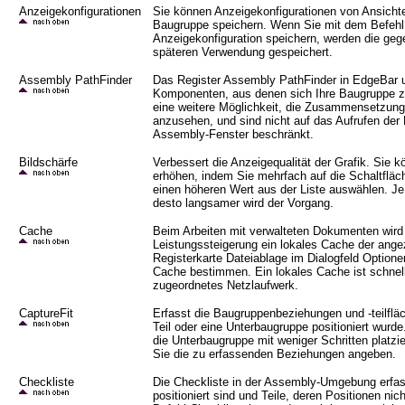
Anzeigekonfigurationen
Sie können Anzeigekonfigurationen von Ansichte
Baugruppe speichern. Wenn Sie mit dem Befehl 
Anzeigekonfiguration speichern, werden die geg
späteren Verwendung gespeichert.
Assembly PathFinder
Das Register Assembly PathFinder in EdgeBar un
Komponenten, aus denen sich Ihre Baugruppe z
eine weitere Möglichkeit, die Zusammensetzun
anzusehen, und sind nicht auf das Aufrufen der
Assembly-Fenster beschränkt.
Bildschärfe
Verbessert die Anzeigequalität der Grafik. Sie kö
erhöhen, indem Sie mehrfach auf die Schaltfläc
einen höheren Wert aus der Liste auswählen. Je
desto langsamer wird der Vorgang.
Cache
Beim Arbeiten mit verwalteten Dokumenten wird
Leistungssteigerung ein lokales Cache der angez
Registerkarte Dateiablage im Dialogfeld Optione
Cache bestimmen. Ein lokales Cache ist schnell
zugeordnetes Netzlaufwerk.
CaptureFit
Erfasst die Baugruppenbeziehungen und -teilfläch
Teil oder eine Unterbaugruppe positioniert wurd
die Unterbaugruppe mit weniger Schritten platzi
Sie die zu erfassenden Beziehungen angeben.
Checkliste
Die Checkliste in der Assembly-Umgebung erfasst
positioniert sind und Teile, deren Positionen ni