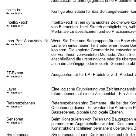
Austausch, Erfahrungsgemäß ohne Probleme mö
holes.txt
Konfigurationsdatei für das Bohrungsfeature, 
IntelliSketch
IntelliSketch ist ein dynamisches Zeichenwerk
von Elementen. IntelliSketch ermöglicht es, w
Merkmale zu spezifizieren und so Präzisionszei
Inter-Part-Assoziativität
Wenn Sie Teile und Baugruppen für ein Entwurfs
Erstellen eines neuen Teils oder einer neuen 
kopieren. Die kopierte Geometrie ist entweder as
der von Ihnen verwendeten Methode. Wenn Sie 
anschließend die ursprüngliche oder die übergeo
auch die abhängige oder kopierte Geometrie aktu
JT-Export
Ausgabeformat für EAI-Produkte, z.B. Product 
Layer
Eine logische Gruppierung von Zeichnungsansi
Informationen auf einem Zeichenblatt. Ein Zeich
Referenzebenen
Referenzebenen sind Elemente , die bei der Ko
Orientierung dienen. Es werden drei Arten von 
Basisebenen, globale und lokale Ebenen.
Sensoren
Beim Konstruieren von Teilen und Baugruppen m
parameter im Auge behalten werden. Dies kann d
Konstruktionsrichtlinien permanent überprüfen.
Synchronous
Synchronous ist eine Direktmodelliertechnik di