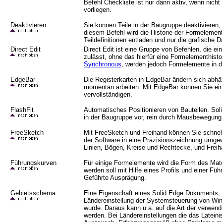
Befehl Checkliste ist nur dann aktiv, wenn nic
vorliegen.
Deaktivieren
Sie können Teile in der Baugruppe deaktivieren,
diesem Befehl wird die Historie der Formeleme
Teildefinitionen entladen und nur die grafische D
Direct Edit
Direct Edit ist eine Gruppe von Befehlen, die e
zulässt, ohne das hierfür eine Formelementhist
Synchronous
, werden jedoch Formelemente in 
EdgeBar
Die Registerkarten in EdgeBar ändern sich abhä
momentan arbeiten. Mit EdgeBar können Sie ein
vervollständigen.
FlashFit
Automatisches Positionieren von Bauteilen. Sol
in der Baugruppe vor, rein durch Mausbewegung 
FreeSketch
Mit FreeSketch und Freihand können Sie schnel
der Software in eine Präzisionszeichnung umge
Linien, Bögen, Kreise und Rechtecke, und Freih
Führungskurven
Für einige Formelemente wird die Form des Mater
werden soll mit Hilfe eines Profils und einer Fü
Geführte Ausprägung.
Gebietsschema
Eine Eigenschaft eines Solid Edge Dokuments, d
Ländereinstellung der Systemsteuerung von Win
wurde. Daraus kann u.a. auf die Art der verwen
werden. Bei Ländereinstellungen die das Lateini